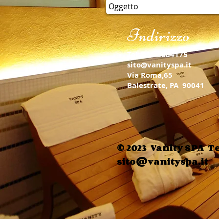
Indirizzo
Tel: 091 8884175
sito@vanityspa.it
Via Roma,65
Balestrate, PA 90041
© 2023 Vanity SPA Te
sito@vanityspa.it