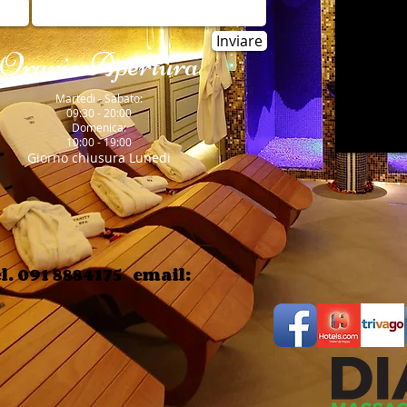
Inviare
Orario Apertura
Martedi - Sabato:
09:30 - 20:00
Domenica:
10:00 - 19:00​
Giorno chiusura Lunedi
l. 091 8884175 email: