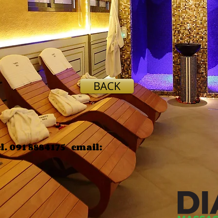
BACK
l. 091 8884175 email: