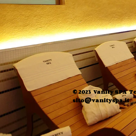
© 2023 Vanity SPA Te
sito@vanityspa.it