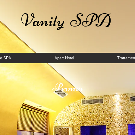
Vanity SPA
Il piacere del Benessere
te SPA
Apart Hotel
Trattamen
Promo